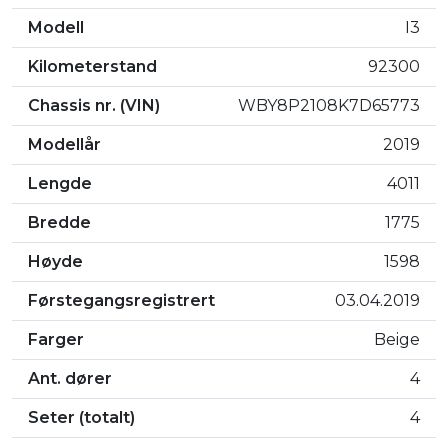
Modell
I3
Høydepunkter:
-120 Ah batteripakke
Kilometerstand
92300
-Navigasjonssystem
Chassis nr. (VIN)
WBY8P2108K7D65773
-ConnectedDrive
-Comfort Package
Modellår
2019
-Advanced Driving
-Assistant Plus med adaptiv cruisekontroll og
Lengde
4011
køassistent
-Parkeringspakke med ryggekamera og Park Assist
Bredde
1775
Varmepumpe for optimal effektivitet i kaldt klima
Høyde
1598
DAB+ radio
-Automatisk klimaanlegg
Førstegangsregistrert
03.04.2019
-Setevarme foran
-Solbeskyttende glass Jucaro Beige Metallic lakk 20"
Farger
Beige
BMW i-felger Double Spoke 430
Ant. dører
4
Seter (totalt)
4