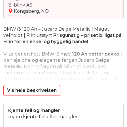
Bilblink AS
Kongsberg, NO
BMW i3 120 Ah – Jucaro Beige Metallic | Meget
velholdt | Rikt utstyrt
Prisgunstig – priset billigst på
Finn for en enkel og hyggelig handel
Vi selger en flott BMW i3 med
120 Ah batteripakke
, i
den
sjeldne og elegante fargen Jucaro Beige
Metallic
. Denne fargen gir bilen et eksklusivt,
moderne og svært pent uttrykk, og skiller seg
tydelig ut fra mer vanlige fargevalg. Bilen fremstår
som
meget velholdt
, både kosmetisk og teknisk, og
Vis hele beskrivelsen
har blitt tatt godt vare på gjennom hele eierskapet.
Dette er en i3 for deg som ønsker en
pålitelig,
komfortabel og økonomisk elbil
, med høy
Kjente feil og mangler
kvalitetsfølelse og godt utstyrsnivå. Med stor
Ingen kjente feil eller mangler.
batteripakke, varmepumpe og rikt sikkerhets- og