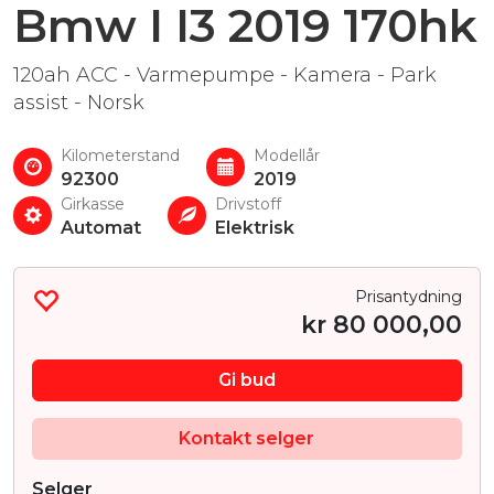
Bmw I I3 2019 170hk
120ah ACC - Varmepumpe - Kamera - Park
assist - Norsk
Kilometerstand
Modellår
92300
2019
Girkasse
Drivstoff
Automat
Elektrisk
Prisantydning
kr
80 000,00
Gi bud
Kontakt selger
Selger