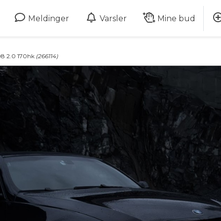
Meldinger
Varsler
Mine bud
8 2.0 170hk
(266114)