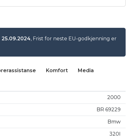
t
25.09.2024
,
Frist for neste EU-godkjenning er
 strammere og skinner rådelager og ny radiator
rerassistanse
Komfort
Media
ger
2000
BR 69229
Bmw
320I