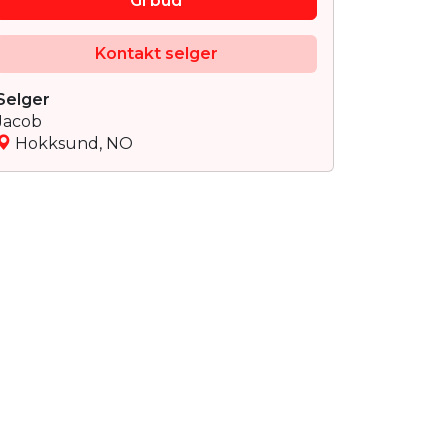
Gi bud
Kontakt selger
Selger
Jacob
Hokksund, NO