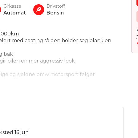
Girkasse
Drivstoff
Automat
Bensin
130000km
polert med coating så den holder seg blank en
g bak
gir bilen en mer aggressiv look
lige og sjeldne bmw motorsport felger
e løft i rompa
le påføret i september
ksted 16 juni