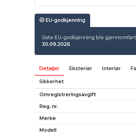
cruise control
Keyless
varme setter
EU-godkjenning
oppvarming i side speil
port åpner innebygget i bak speil
hifi lyd system
Siste EU-godkjenning ble gjennomfør
rygge kamera
30.09.2026
.
LCI motor og girkasse
bytta begge vanos kamakselene reg kjede
03/26
Detaljer
Eksteriør
Interiør
Fø
nydelige bmw 216 styling motorsport fel
Også med fine vinter felger
Sikkerhet
Omregistreringsavgift
Reg. nr.
Merke
Modell