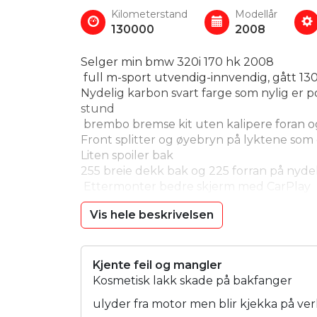
Kilometerstand
Modellår
130000
2008
Selger min bmw 320i 170 hk 2008
full m-sport utvendig-innvendig, gått 
Nydelig karbon svart farge som nylig er 
stund
brembo bremse kit uten kalipere foran o
Front splitter og øyebryn på lyktene som 
Liten spoiler bak
255 breie dekk bak og 225 forran på nyde
Ettermonter bedre skjerm med CarPlay
Shadowline og elektrisk gardin i bakruta
Vis hele beskrivelsen
Sterk 170 hester med god lyd
Ettermontert sota baklykter som gir et lit
2 tidligere eiere
Rust er minimalt
Kjente feil og mangler
Full service historie
Kosmetisk lakk skade på bakfanger
Bilen har fett behandling mot rust som b
ulyder fra motor men blir kjekka på ver
dual klima kontrol