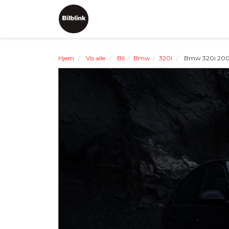
Hjem
Vis alle
Bil
Bmw
320I
Bmw 320i 200